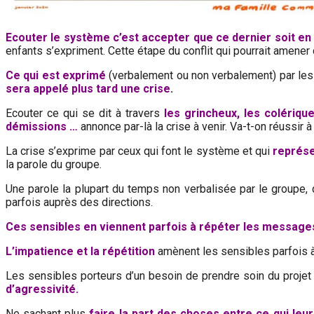
Ecouter le système c’est accepter que ce dernier soit 
enfants s’expriment. Cette étape du conflit qui pourrait amener 
Ce qui est exprimé
(verbalement ou non verbalement) par le
sera appelé
plus tard
une crise
.
Ecouter ce qui se dit à travers
les grincheux, les colérique
démissions …
annonce par-là la crise à venir. Va-t-on réussir 
La crise s’exprime par ceux qui font le système et qui
représe
la parole du groupe.
Une parole la plupart du temps non verbalisée par le groupe,
parfois auprès des directions.
Ces sensibles en viennent parfois à répéter les message
L’impatience et la répétition
amènent les sensibles parfois à
Les sensibles porteurs d’un besoin de prendre soin du projet 
d’agressivité.
Ne sachant plus
faire la part des choses entre ce qui leur