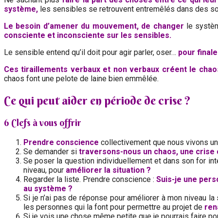
système,
les sensibles se retrouvent entremêlés dans des so
Le besoin d’amener du mouvement, de changer
le systèm
consciente et inconsciente sur les sensibles.
Le sensible entend qu’il doit pour agir parler, oser…
pour final
Ces tiraillements verbaux et non verbaux créent le chao
chaos font une pelote de laine bien emmêlée.
Ce qui peut aider en période de crise ?
6 Clefs à vous offrir
Prendre conscience
collectivement que nous vivons un
Se demander si
traversons-nous un chaos, une crise 
Se poser la question individuellement et dans son for inté
niveau, pour
améliorer la situation ?
Regarder la liste. Prendre conscience :
Suis-je une pers
au système ?
Si je n’ai pas de réponse pour améliorer à mon niveau la si
les personnes qui la font pour permettre au projet de
ren
Si je vois une chose même petite que je pourrais faire pou