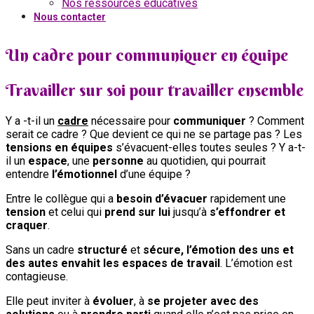
Nos ressources éducatives
Nous contacter
Un cadre pour communiquer en équipe
Travailler sur soi pour travailler ensemble
Y a -t-il un
cadre
nécessaire pour
communiquer
? Comment
serait ce cadre ? Que devient ce qui ne se partage pas ? Les
tensions en équipes
s’évacuent-elles toutes seules ? Y a-t-
il un
espace
, une
personne
au quotidien, qui pourrait
entendre
l’émotionnel
d’une équipe ?
‍Entre le collègue qui a
besoin d’évacuer
rapidement une
tension
et celui qui
prend sur lui
jusqu’à
s’effondrer et
craquer
.
Sans un cadre
structuré
et
sécure
, l’émotion des uns et
des autes envahit les espaces de travail
. L’émotion est
contagieuse.
Elle peut inviter à
évoluer
, à
se projeter avec des