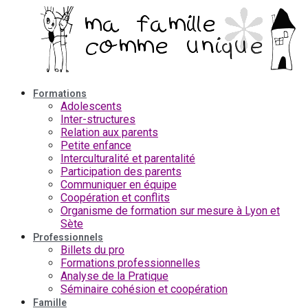
Aller
au
contenu
Formations
Adolescents
Inter-structures
Relation aux parents
Petite enfance
Interculturalité et parentalité
Participation des parents
Communiquer en équipe
Coopération et conflits
Organisme de formation sur mesure à Lyon et
Sète
Professionnels
Billets du pro
Formations professionnelles
Analyse de la Pratique
Séminaire cohésion et coopération
Famille