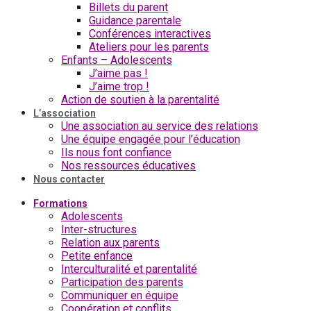
Billets du parent
Guidance parentale
Conférences interactives
Ateliers pour les parents
Enfants – Adolescents
J’aime pas !
J’aime trop !
Action de soutien à la parentalité
L’association
Une association au service des relations
Une équipe engagée pour l’éducation
Ils nous font confiance
Nos ressources éducatives
Nous contacter
Formations
Adolescents
Inter-structures
Relation aux parents
Petite enfance
Interculturalité et parentalité
Participation des parents
Communiquer en équipe
Coopération et conflits