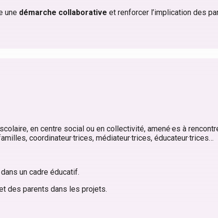
ce une
démarche collaborative
et renforcer l’implication des pa
iscolaire, en centre social ou en collectivité, amené·es à rencon
familles, coordinateur·trices, médiateur·trices, éducateur·trices…
 dans un cadre éducatif.
s et des parents dans les projets.