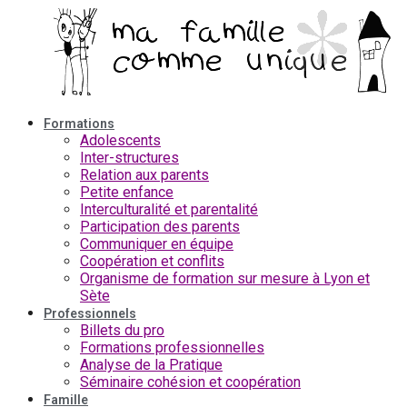
Aller
au
contenu
Formations
Adolescents
Inter-structures
Relation aux parents
Petite enfance
Interculturalité et parentalité
Participation des parents
Communiquer en équipe
Coopération et conflits
Organisme de formation sur mesure à Lyon et
Sète
Professionnels
Billets du pro
Formations professionnelles
Analyse de la Pratique
Séminaire cohésion et coopération
Famille