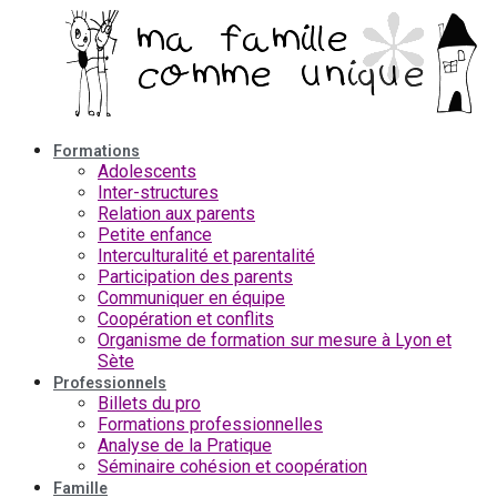
Aller
au
contenu
Formations
Adolescents
Inter-structures
Relation aux parents
Petite enfance
Interculturalité et parentalité
Participation des parents
Communiquer en équipe
Coopération et conflits
Organisme de formation sur mesure à Lyon et
Sète
Professionnels
Billets du pro
Formations professionnelles
Analyse de la Pratique
Séminaire cohésion et coopération
Famille