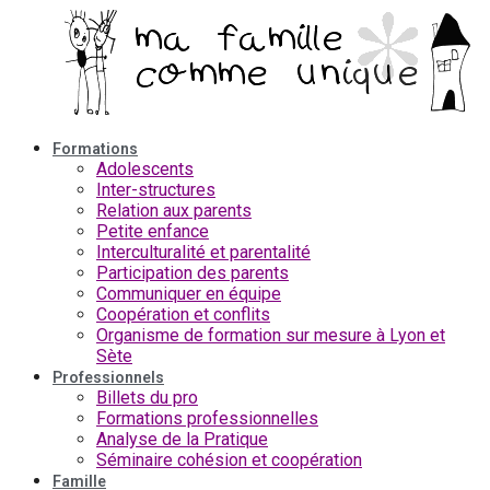
Aller
au
contenu
Formations
Adolescents
Inter-structures
Relation aux parents
Petite enfance
Interculturalité et parentalité
Participation des parents
Communiquer en équipe
Coopération et conflits
Organisme de formation sur mesure à Lyon et
Sète
Professionnels
Billets du pro
Formations professionnelles
Analyse de la Pratique
Séminaire cohésion et coopération
Famille