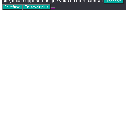
site, nous supposerons que vous en êtes satisfait.
J'accepte
Je refuse
En savoir plus