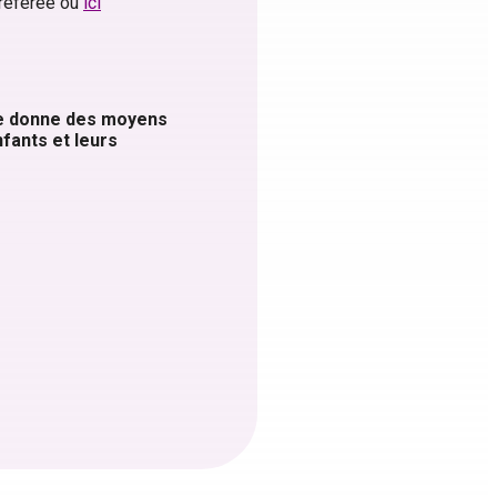
préférée ou
ici
le donne des moyens
nfants et leurs