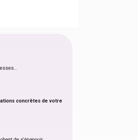
istesses…
uations concrètes de votre
êchent de s’épanouir