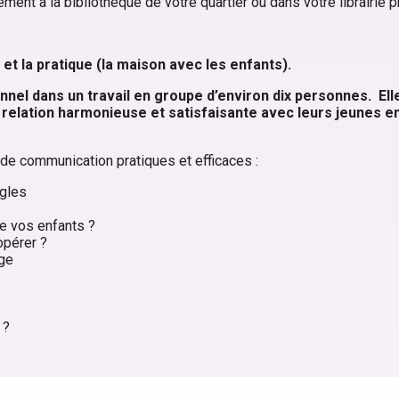
ment à la bibliothèque de votre quartier ou dans votre librairie 
) et la pratique (la maison avec les enfants).
nnel dans un travail
en groupe d’environ dix personnes. El
e relation harmonieuse
et satisfaisante avec leurs jeunes e
de communication pratiques et efficaces :
ègles
e vos enfants ?
opérer ?
ge
 ?