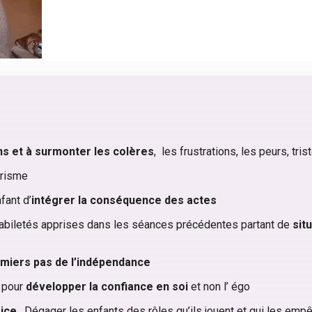
s et à surmonter les colères
, les frustrations, les peurs, tr
tarisme
fant d’
intégrer la conséquence des actes
 habiletés apprises dans les séances précédentes partant de
sit
miers pas de l’indépendance
i pour
développer la confiance en soi
et non l’ égo
rice
, Dégager les enfants des rôles qu’ils jouent et qui les emp