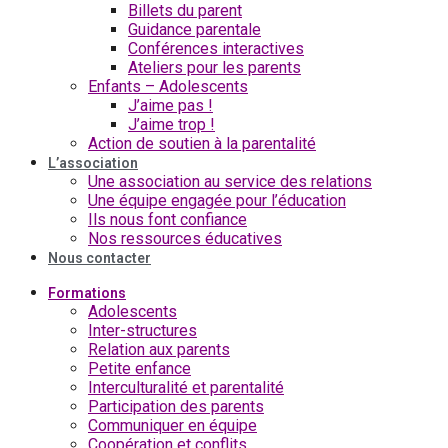
Billets du parent
Guidance parentale
Conférences interactives
Ateliers pour les parents
Enfants – Adolescents
J’aime pas !
J’aime trop !
Action de soutien à la parentalité
L’association
Une association au service des relations
Une équipe engagée pour l’éducation
Ils nous font confiance
Nos ressources éducatives
Nous contacter
Formations
Adolescents
Inter-structures
Relation aux parents
Petite enfance
Interculturalité et parentalité
Participation des parents
Communiquer en équipe
Coopération et conflits