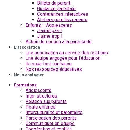
Billets du parent
Guidance parentale
Conférences interactives
Ateliers pour les parents
Enfants – Adolescents
J’aime pas !
J’aime trop !
Action de soutien à la parentalité
L’association
Une association au service des relations
Une équipe engagée pour l’éducation
Ils nous font confiance
Nos ressources éducatives
Nous contacter
Formations
Adolescents
Inter-structures
Relation aux parents
Petite enfance
Interculturalité et parentalité
Participation des parents
Communiquer en équipe
Coopération et conflits