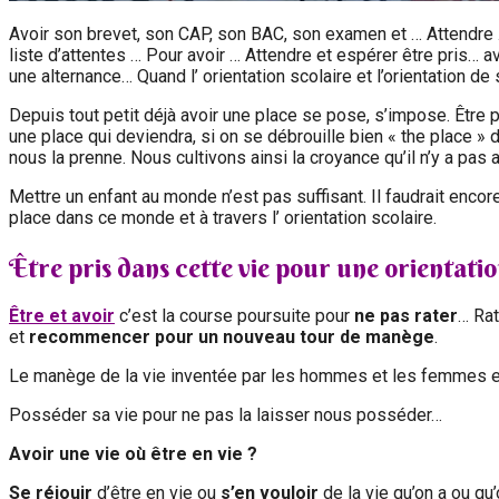
Avoir son brevet, son CAP, son BAC, son examen et … Attendre 
liste d’attentes … Pour avoir … Attendre et espérer être pris… av
une alternance… Quand l’ orientation scolaire et l’orientation de
Depuis tout petit déjà avoir une place se pose, s’impose. Être p
une place qui deviendra, si on se débrouille bien « the place » 
nous la prenne. Nous cultivons ainsi la croyance qu’il n’y a pa
Mettre un enfant au monde n’est pas suffisant. Il faudrait encor
place dans ce monde et à travers l’ orientation scolaire.
Être pris dans cette vie pour une orientatio
Être et avoir
c’est la course poursuite pour
ne pas rater
… Rat
et
recommencer pour un nouveau tour de manège
.
Le manège de la vie inventée par les hommes et les femmes 
Posséder sa vie pour ne pas la laisser nous posséder…
Avoir une vie où être en vie ?
Se réjouir
d’être en vie ou
s’en vouloir
de la vie qu’on a ou qu’