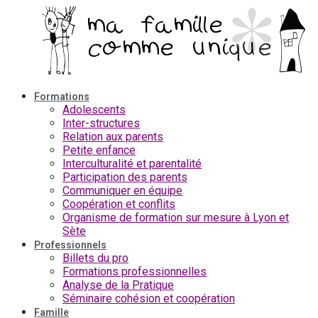
Aller
au
contenu
Formations
Adolescents
Inter-structures
Relation aux parents
Petite enfance
Interculturalité et parentalité
Participation des parents
Communiquer en équipe
Coopération et conflits
Organisme de formation sur mesure à Lyon et
Sète
Professionnels
Billets du pro
Formations professionnelles
Analyse de la Pratique
Séminaire cohésion et coopération
Famille